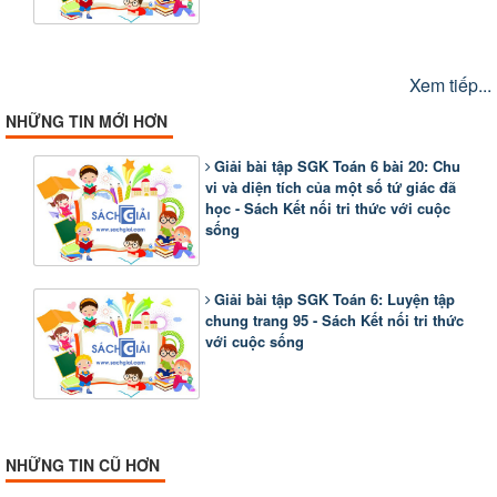
Xem tiếp...
NHỮNG TIN MỚI HƠN
Giải bài tập SGK Toán 6 bài 20: Chu
vi và diện tích của một số tứ giác đã
học - Sách Kết nối tri thức với cuộc
sống
Giải bài tập SGK Toán 6: Luyện tập
chung trang 95 - Sách Kết nối tri thức
với cuộc sống
NHỮNG TIN CŨ HƠN