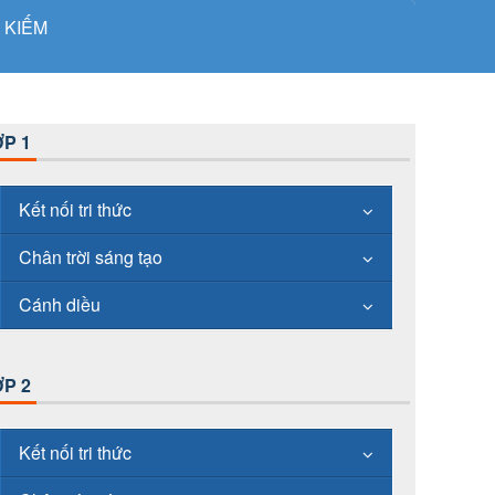
 KIẾM
P 1
Kết nối tri thức
Chân trời sáng tạo
Cánh diều
P 2
Kết nối tri thức