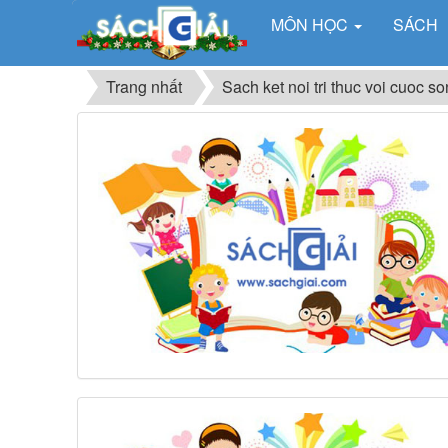
MÔN HỌC
SÁCH
Trang nhất
Sach ket noi tri thuc voi cuoc s