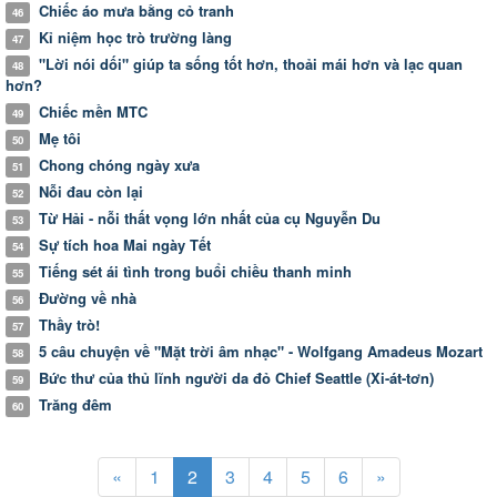
Chiếc áo mưa bằng cỏ tranh
46
Kỉ niệm học trò trường làng
47
"Lời nói dối" giúp ta sống tốt hơn, thoải mái hơn và lạc quan
48
hơn?
Chiếc mền MTC
49
Mẹ tôi
50
Chong chóng ngày xưa
51
Nỗi đau còn lại
52
Từ Hải - nỗi thất vọng lớn nhất của cụ Nguyễn Du
53
Sự tích hoa Mai ngày Tết
54
Tiếng sét ái tình trong buổi chiều thanh minh
55
Đường về nhà
56
Thầy trò!
57
5 câu chuyện về "Mặt trời âm nhạc" - Wolfgang Amadeus Mozart
58
Bức thư của thủ lĩnh người da đỏ Chief Seattle (Xi-át-tơn)
59
Trăng đêm
60
«
1
2
3
4
5
6
»