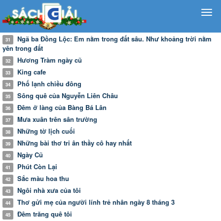
Ngã ba Đồng Lộc: Em nằm trong đất sâu. Như khoảng trời nằm
31
yên trong đất
Hương Tràm ngày cũ
32
King cafe
33
Phố lạnh chiều đông
34
Sông quê của Nguyễn Liên Châu
35
Đêm ở làng của Bàng Bá Lân
36
Mưa xuân trên sân trường
37
Những tờ lịch cuối
38
Những bài thơ tri ân thầy cô hay nhất
39
Ngày Cũ
40
Phút Còn Lại
41
Sắc màu hoa thu
42
Ngôi nhà xưa của tôi
43
Thơ gửi mẹ của người lính trẻ nhân ngày 8 tháng 3
44
Đêm trăng quê tôi
45