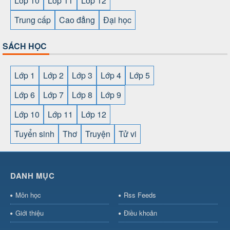
Lớp 10
Lớp 11
Lớp 12
Trung cấp
Cao đẳng
Đại học
SÁCH HỌC
Lớp 1
Lớp 2
Lớp 3
Lớp 4
Lớp 5
Lớp 6
Lớp 7
Lớp 8
Lớp 9
Lớp 10
Lớp 11
Lớp 12
Tuyển sinh
Thơ
Truyện
Tử vi
SHBET
⇔
789BET
⇔
https://789betcom0.com/
⇔
https://hi88.baby/
⇔
https://fun88.social/
⇔
DANH MỤC
cái OPEN88
⇔
CM88
⇔
u888
⇔
nổ
hũ
⇔
https://gameb52a.club/
⇔
https://new88.biz/
⇔
https://ne
Môn học
Rss Feeds
bài
⇔
bóng đá trực tiếp
⇔
fly88
select
⇔
https://xocdiaonline.ae
⇔
https://cm88.dad/
⇔
789bet
Giới thiệu
Điều khoản
hũ
⇔
F168
⇔
https://f168.tech/
⇔
cm88
⇔
https://hitclub88.stud