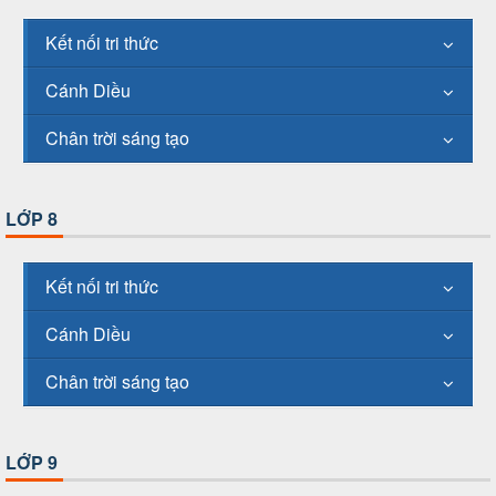
Kết nối tri thức
Cánh Diều
Chân trời sáng tạo
LỚP 8
Kết nối tri thức
Cánh Diều
Chân trời sáng tạo
LỚP 9