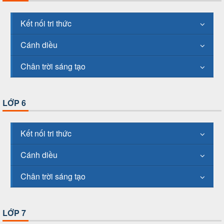
Kết nối tri thức
Cánh diều
Chân trời sáng tạo
LỚP 6
Kết nối tri thức
Cánh diều
Chân trời sáng tạo
LỚP 7