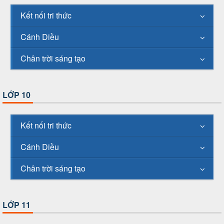
Kết nối tri thức
Cánh Diều
Chân trời sáng tạo
LỚP 10
Kết nối tri thức
Cánh Diều
Chân trời sáng tạo
LỚP 11