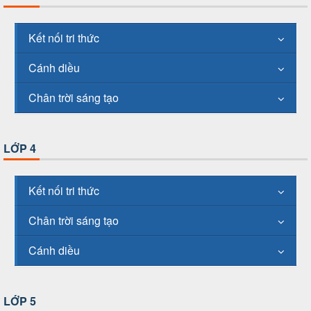
Kết nối tri thức
Cánh diều
Chân trời sáng tạo
LỚP 4
Kết nối tri thức
Chân trời sáng tạo
Cánh diều
LỚP 5