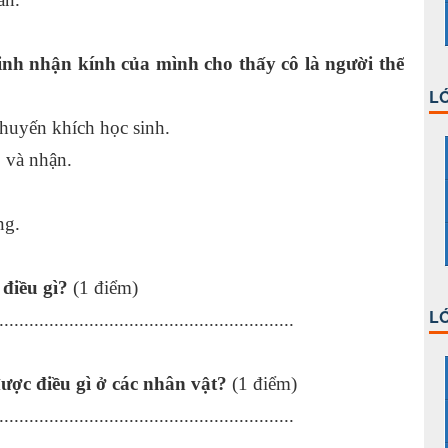
inh nhận kính của mình cho thấy cô là người thế
LỚ
huyến khích học sinh.
o và nhận.
ng.
điều gì?
(1 điểm)
LỚ
...........................................................
ợc điều gì ở các nhân vật?
(1 điểm)
...........................................................