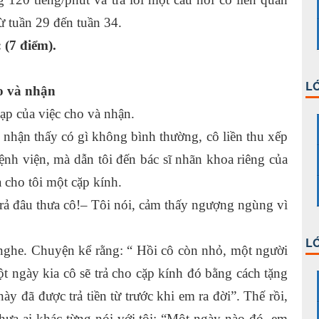
ừ tuần 29 đến tuần 34.
 (7 điểm).
LỚ
 và nhận
tạp của việc cho và nhận.
ã nhận thấy có gì không bình thường, cô liền thu xếp
nh viện, mà dẫn tôi đến bác sĩ nhãn khoa riêng của
 cho tôi một cặp kính.
ả đâu thưa cô!– Tôi nói, cảm thấy ngượng ngùng vì
LỚ
 nghe. Chuyện kể rằng: “ Hồi cô còn nhỏ, một người
 ngày kia cô sẽ trả cho cặp kính đó bằng cách tặng
y đã được trả tiền từ trước khi em ra đời”. Thế rồi,
hưa ai khác từng nói với tôi: “Một ngày nào đó, em