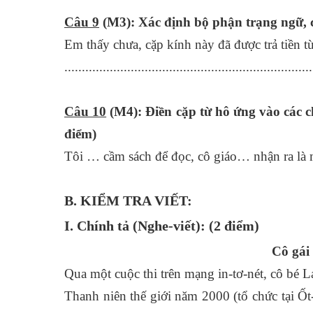
Câu 9
(M3): Xác định bộ phận trạng ngữ, 
Em thấy chưa, cặp kính này đã được trả tiền từ
.......................................................................
Câu 10
(M4): Điền cặp từ hô ứng vào các ch
điểm)
Tôi … cầm sách để đọc, cô giáo… nhận ra là 
B. KIỂM TRA VIẾT
:
I. Chính tả (Nghe-viết):
(2 điểm
)
Cô gái 
Qua một cuộc thi trên mạng in-tơ-nét, cô bé 
Thanh niên thế giới năm 2000 (tổ chức tại Ốt-