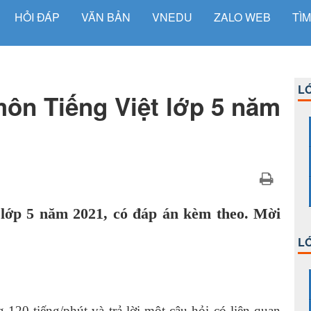
HỎI ĐÁP
VĂN BẢN
VNEDU
ZALO WEB
TÌM
LỚ
môn Tiếng Việt lớp 5 năm
 lớp 5 năm 2021, có đáp án kèm theo. Mời
LỚ
20 tiếng/phút và trả lời một câu hỏi có liên quan