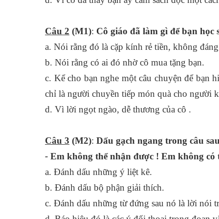
Câu 2
(M1)
:
Cô giáo đã làm gì để bạn học 
a. Nói rằng đó là cặp kính rẻ tiền, không đán
b. Nói rằng có ai đó nhờ cô mua tặng bạn.
c. Kể cho bạn nghe một câu chuyện để bạn h
chỉ là người chuyền tiếp món quà cho người k
d. Vì lời ngọt ngào, dễ thương của cô .
Câu 3
(M2)
:
Dấu gạch ngang trong câu sau
-
Em không thể nhận được ! Em không có ti
a. Đánh dấu những ý liệt k
b. Đánh dấu bộ phận giải thích.
c. Đánh dấu những từ đứng sau nó là lời nói tr
d. Báo hiệu đó là các ý đối thoại trong đoạn v