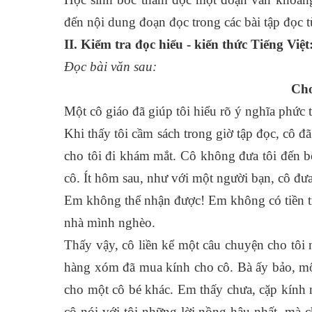
đến nội dung đoạn đọc trong các bài tập đọc t
II. Kiểm tra đọc hiểu - kiến thức Tiếng Việt:
Đọc bài văn sau:
Cho
Một cô giáo đã giúp tôi hiểu rõ ý nghĩa phức 
Khi thấy tôi cầm sách trong giờ tập đọc, cô đ
cho tôi đi khám mắt. Cô không đưa tôi đến bệ
cô. Ít hôm sau, như với một người bạn, cô đưa
Em không thể nhận được! Em không có tiền tr
nhà mình nghèo.
Thấy vậy, cô liền kể một câu chuyện cho tôi
hàng xóm đã mua kính cho cô. Bà ấy bảo, một
cho một cô bé khác. Em thấy chưa, cặp kính nà
cô nói với tôi những lời nồng hậu nhất, mà c