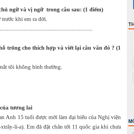
chủ ngữ và vị ngữ trong câu sau:
(1 điểm)
 trước khi em ra đời.
T
..............................................................
ỗ trống cho thích hợp và viết lại câu văn đó ?
(1
mắt tôi không bình thường.
của tương lai
Lan Anh 15 tuổi được mời làm đại biểu của Nghị viện
M
xtrây-li-a). Em đã đặt chân tới 11 quốc gia khi chưa