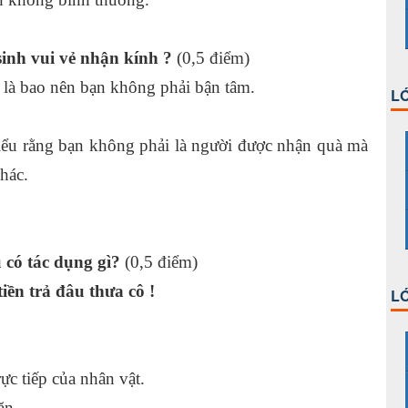
sinh vui vẻ nhận kính ?
(0,5 điểm)
g là bao nên bạn không phải bận tâm.
LỚ
iểu rằng bạn không phải là người được nhận quà mà
hác.
 có tác dụng gì?
(0,5 điểm)
ền trả đâu thưa cô !
LỚ
ê.
ực tiếp của nhân vật.
ăn.