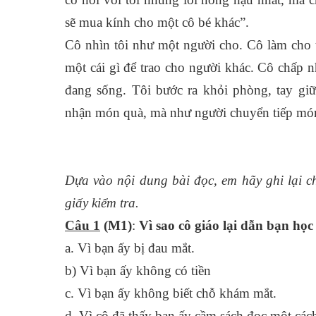
sẽ mua kính cho một cô bé khác”.
Cô nhìn tôi như một người cho. Cô làm cho tô
một cái gì để trao cho người khác. Cô chấp n
đang sống. Tôi bước ra khỏi phòng, tay giữ
nhận món quà, mà như người chuyển tiếp món 
Dựa vào nội dung bài đọc, em hãy ghi lại chữ
giấy kiểm tra.
Câu 1
(M1)
:
Vì sao cô giáo lại dẫn bạn họ
a. Vì bạn ấy bị đau mắt.
b) Vì bạn ấy không có tiền
c. Vì bạn ấy không biết chỗ khám mắt.
d. Vì cô đã thấy bạn ấy cầm sách đọc một cá