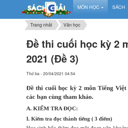
MÔN HỌC
SÁCH
Trang nhất
Văn học
Đề thi cuối học kỳ 2 
2021 (Đề 3)
Thứ ba - 20/04/2021 04:54
Đề thi cuối học kỳ 2 môn Tiếng Việt
các bạn cùng tham khảo.
A. KIỂM TRA ĐỌC
:
I. Kiểm tra đọc thành tiếng ( 3 điểm)
Học sinh bốc thăm đọc một đoạn văn khoảng 1