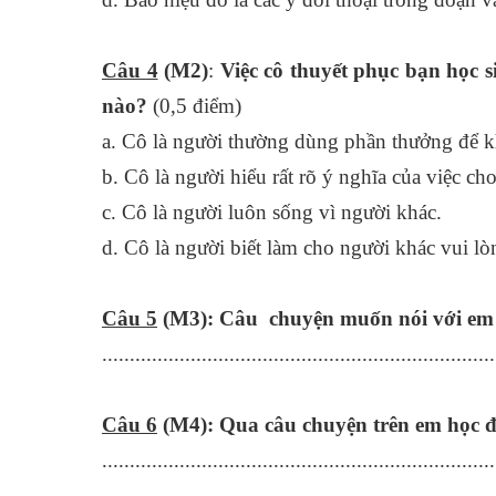
Câu 4
(M2)
:
Việc cô thuyết phục bạn học s
nào?
(0,5 điểm)
a. Cô là người thường dùng phần thưởng để k
b. Cô là người hiểu rất rõ ý nghĩa của việc ch
c. Cô là người luôn sống vì người khác.
d. Cô là người biết làm cho người khác vui lò
Câu 5
(M3):
Câu chuyện muốn nói với em 
.......................................................................
Câu 6
(M4): Qua câu chuyện trên em học đư
.......................................................................