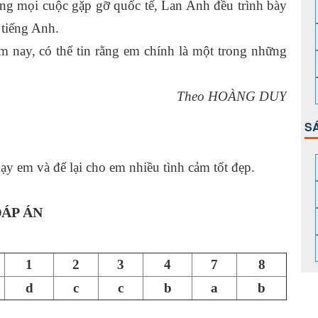
rong mọi cuộc gặp gỡ quốc tế, Lan Anh đều trình bày
 tiếng Anh.
nay, có thể tin rằng em chính là một trong những
Theo HOÀNG DUY
S
ạy em và để lại cho em nhiều tình cảm tốt đẹp.
ÁP ÁN
1
2
3
4
7
8
d
c
c
b
a
b